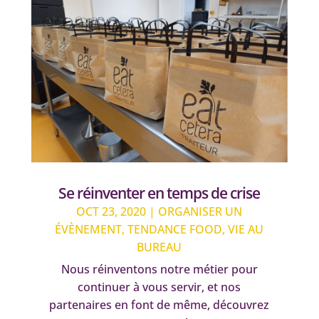
Se réinventer en temps de crise
OCT 23, 2020
|
ORGANISER UN
ÉVÈNEMENT
,
TENDANCE FOOD
,
VIE AU
BUREAU
Nous réinventons notre métier pour
continuer à vous servir, et nos
partenaires en font de même, découvrez