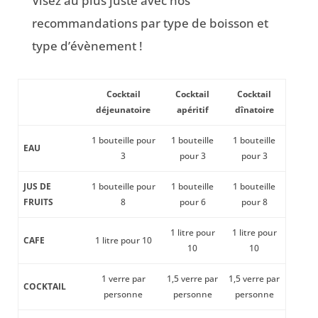
Visez au plus juste avec nos
recommandations par type de boisson et
type d’évènement !
Cocktail
Cocktail
Cocktail
déjeunatoire
apéritif
dînatoire
1 bouteille pour
1 bouteille
1 bouteille
EAU
3
pour 3
pour 3
JUS DE
1 bouteille pour
1 bouteille
1 bouteille
FRUITS
8
pour 6
pour 8
1 litre pour
1 litre pour
CAFE
1 litre pour 10
10
10
1 verre par
1,5 verre par
1,5 verre par
COCKTAIL
personne
personne
personne