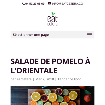
04 51 23 65 69
INFO@EATCETERA.CO
Sélectionner une page
SALADE DE POMELO À
L’ORIENTALE
par
eatcetera
|
Mar 2, 2018
|
Tendance Food