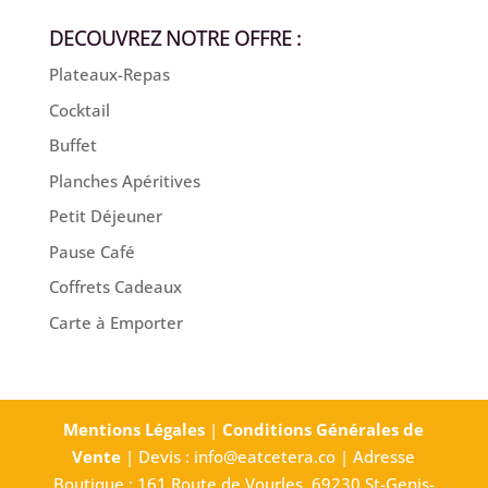
DECOUVREZ NOTRE OFFRE :
Plateaux-Repas
Cocktail
Buffet
Planches Apéritives
Petit Déjeuner
Pause Café
Coffrets Cadeaux
Carte à Emporter
Mentions Légales
|
Conditions Générales de
Vente
| Devis : info@eatcetera.co | Adresse
Boutique : 161 Route de Vourles, 69230 St-Genis-