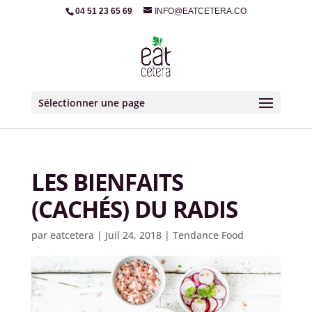
04 51 23 65 69
INFO@EATCETERA.CO
Sélectionner une page
LES BIENFAITS
(CACHÉS) DU RADIS
par
eatcetera
|
Juil 24, 2018
|
Tendance Food