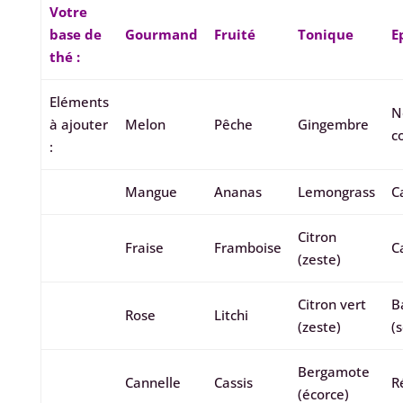
Votre
base de
Gourmand
Fruité
Tonique
E
thé :
Eléments
N
à ajouter
Melon
Pêche
Gingembre
c
:
Mangue
Ananas
Lemongrass
C
Citron
Fraise
Framboise
C
(zeste)
Citron vert
B
Rose
Litchi
(zeste)
(
Bergamote
Cannelle
Cassis
R
(écorce)