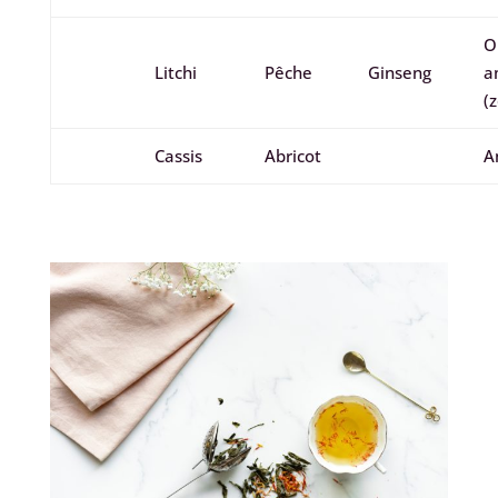
O
Litchi
Pêche
Ginseng
a
(
Cassis
Abricot
A