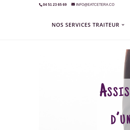
04 51 23 65 69
INFO@EATCETERA.CO
NOS SERVICES TRAITEUR
Assis
d’u