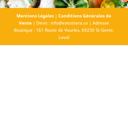
Mentions Légales
|
Conditions Générales de
Vente
| Devis : info@eatcetera.co | Adresse
Boutique : 161 Route de Vourles, 69230 St-Genis-
Laval